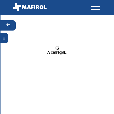
☰
A carregar...