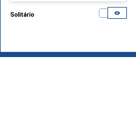
Solitário
2026
.
Grupo MAFIROL - Equipamentos Hoteleiros - Todos os
direitos reservados
Política de Privacidade
Produtos
Quem Somos
Área de Download
Recrutamento
Contactos