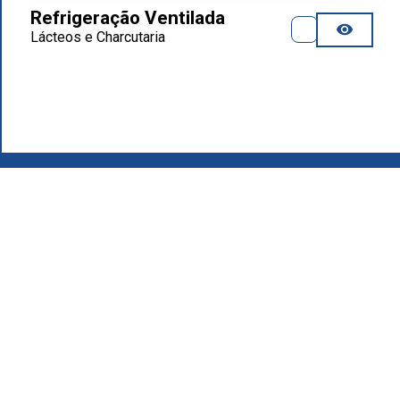
Refrigeração Ventilada
Lácteos e Charcutaria
2026
.
Grupo MAFIROL - Equipamentos Hoteleiros - Todos os
direitos reservados
Política de Privacidade
Produtos
Quem Somos
Área de Download
Recrutamento
Contactos