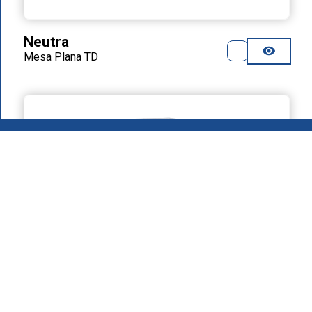
Neutra
Mesa Plana TD
2026
.
Grupo MAFIROL - Equipamentos Hoteleiros - Todos os
direitos reservados
Política de Privacidade
Produtos
Quem Somos
Área de Download
Neutra
Recrutamento
Mesa Plana
Contactos