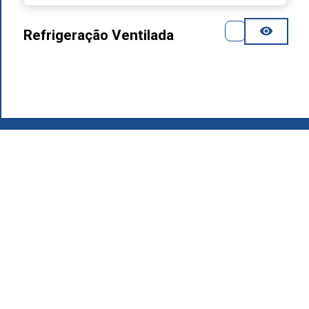
Refrigeração Ventilada
2026
.
Grupo MAFIROL - Equipamentos Hoteleiros - Todos os
direitos reservados
Política de Privacidade
Produtos
Quem Somos
Área de Download
Recrutamento
Contactos