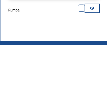
Rumba
2026
.
Grupo MAFIROL - Equipamentos Hoteleiros - Todos os
direitos reservados
Política de Privacidade
Produtos
Quem Somos
Área de Download
Recrutamento
Contactos