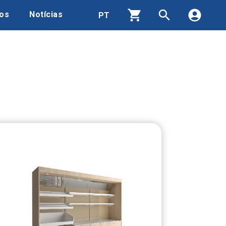
os
Notícias
Produtos
Contactos
Quem Somos
Área de Download
Recrutamento
Notícias
5