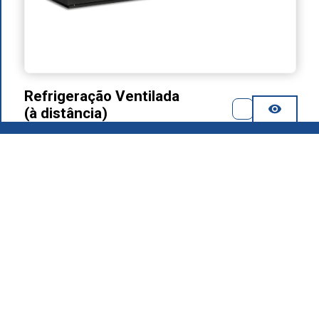
Refrigeração Ventilada
(à distância)
2026
.
Grupo MAFIROL - Equipamentos Hoteleiros - Todos os
direitos reservados
Política de Privacidade
Produtos
Quem Somos
Área de Download
Recrutamento
Contactos