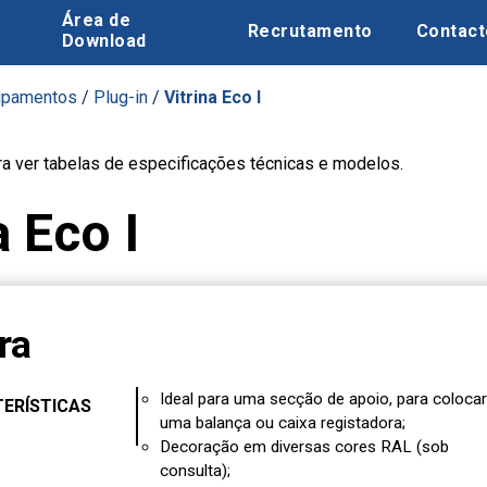
Área de
Recrutamento
Contact
Download
ipamentos
/
Plug-in
/
Vitrina Eco I
ara ver tabelas de especificações técnicas e modelos.
 Eco I
ra
Ideal para uma secção de apoio, para colocar
ERÍSTICAS
uma balança ou caixa registadora;
Decoração em diversas cores RAL (sob
consulta);