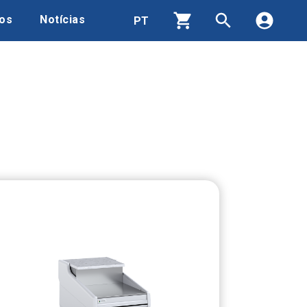
os
Notícias
Produtos
Contactos
Quem Somos
Área de Download
Recrutamento
Notícias