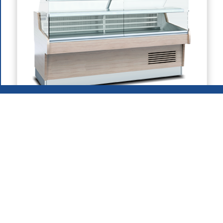
Vidros Verticais
2026
.
Grupo MAFIROL - Equipamentos Hoteleiros - Todos os
direitos reservados
Política de Privacidade
Produtos
Quem Somos
Área de Download
Recrutamento
Contactos