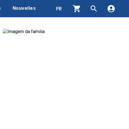
s
Nouvelles
Produits
Contacts
Qui nous sommes
Zone de téléchargement
Recrutement
Nouvelles