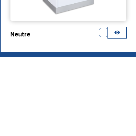
Neutre
2026
.
Groupe MAFIROL - Équipements Hôteliers - Tous droits
réservés
Politique de Confidentialité
Produits
Qui Sommes-Nous
Zone de Téléchargement
Recrutement
Contacts