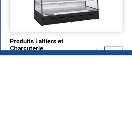
Produits Laitiers et
Charcuterie
Profondeur 750
2026
.
Groupe MAFIROL - Équipements Hôteliers - Tous droits
réservés
Politique de Confidentialité
Produits
Qui Sommes-Nous
Zone de Téléchargement
Recrutement
Contacts