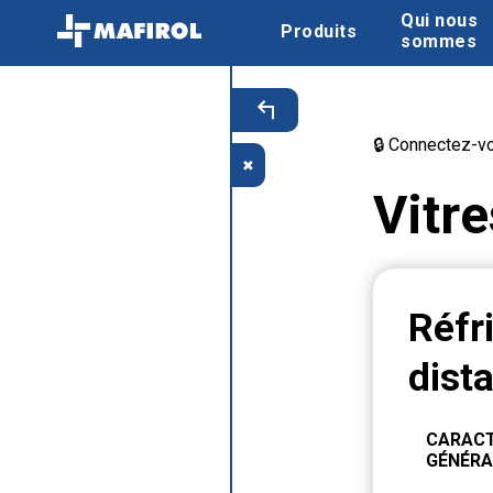
Qui nous
Produits
sommes
🔒 Connectez-vo
✖
Vitr
Réfr
dist
CARACT
GÉNÉRA