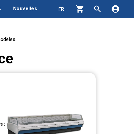
s
Nouvelles
modèles.
Produits
Contacts
ce
Qui nous sommes
Zone de téléchargement
Recrutement
Nouvelles
e ;