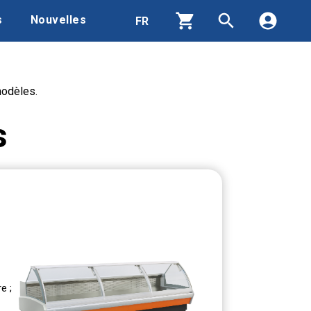
s
Nouvelles
modèles.
Produits
Contacts
s
Qui nous sommes
Zone de téléchargement
Recrutement
Nouvelles
e ;