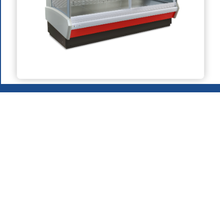
Réfrigération Ventilée
(à distance)
2026
.
Groupe MAFIROL - Équipements Hôteliers - Tous droits
réservés
Politique de Confidentialité
Produits
Qui Sommes-Nous
Zone de Téléchargement
Recrutement
Contacts