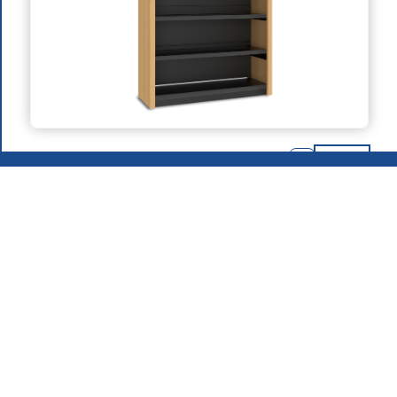
2026
.
Grupo MAFIROL - Equipos de Hostelería - Todos los
derechos reservados
Política de Privacidad
Productos
Quiénes Somos
Área de Descarga
Contratación
Contactos