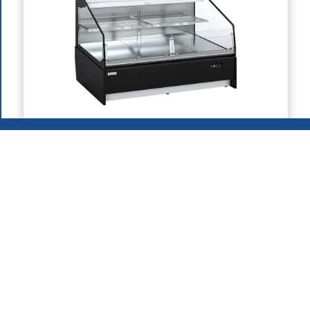
.
2026
.
Grupo MAFIROL - Equipos de Hostelería - Todos los
derechos reservados
Política de Privacidad
Productos
Quiénes Somos
Área de Descarga
Contratación
Contactos