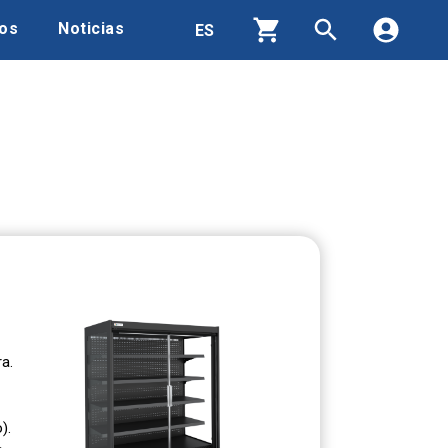
os
Noticias
Productos
Contactos
Quienes somos
Área de Descarga
Contratación
Noticias
a.
).