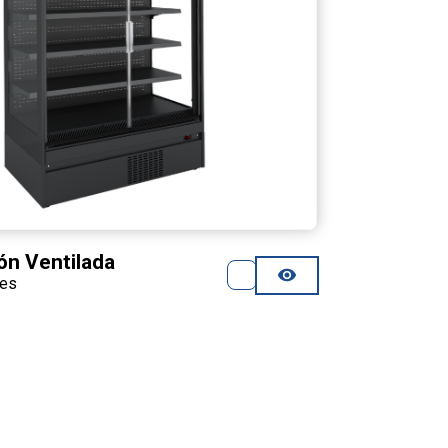
ón Ventilada
les